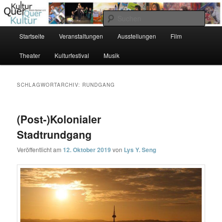
Zum
Zum
Förderung zeitgenössischer Kunst und Kultur
primären
sekundären
Such
Inhalt
Inhalt
Hauptmenü
Startseite
Veranstaltungen
Ausstellungen
Film
springen
springen
KulturQuer Rhein-Neckar e.V.
Theater
Kulturfestival
Musik
SCHLAGWORTARCHIV:
RUNDGANG
(Post-)Kolonialer
Stadtrundgang
Veröffentlicht am
12. Oktober 2019
von
Lys Y. Seng