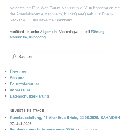
Veranstalter: Eine-Welt-Forum Mannheim e. V. in Kooperation mit
der Abendakademie Mannheim, KulturQuer-QuerKultur Rhein-
Neckar e. V. und save-me Mannheim
Veröffentlicht unter
Allgemein
|
Verschlagwortet mit
Führung
,
Mannheim
,
Rundgang
S
u
c
h
Über uns
e
Satzung
n
Beitrittsformular
Impressum
Datenschutzerklärung
NEUESTE BEITRÄGE
Kunstausstellung, 41 Akanthus Briefe, 22.08.2026. BAHAIDEN
27. Juli 2026
Feudenheimer Kultursommers 2026
17. Juni 2026