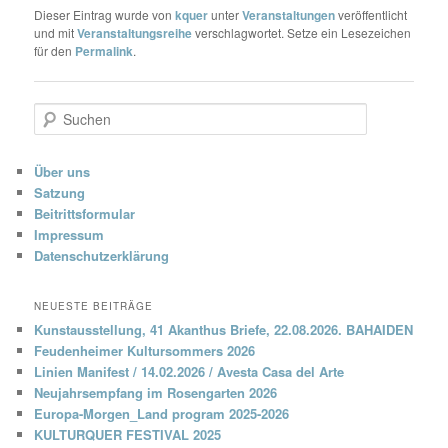
Dieser Eintrag wurde von
kquer
unter
Veranstaltungen
veröffentlicht
und mit
Veranstaltungsreihe
verschlagwortet. Setze ein Lesezeichen
für den
Permalink
.
S
u
c
h
Über uns
e
Satzung
n
Beitrittsformular
Impressum
Datenschutzerklärung
NEUESTE BEITRÄGE
Kunstausstellung, 41 Akanthus Briefe, 22.08.2026. BAHAIDEN
Feudenheimer Kultursommers 2026
Linien Manifest / 14.02.2026 / Avesta Casa del Arte
Neujahrsempfang im Rosengarten 2026
Europa-Morgen_Land program 2025-2026
KULTURQUER FESTIVAL 2025