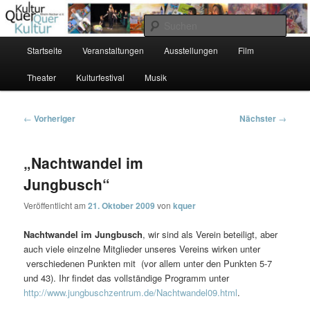
Zum
Förderung zeitgenössischer Kunst und Kultur
primären
Such
Inhalt
Hauptmenü
Startseite
Veranstaltungen
Ausstellungen
Film
springen
KulturQuer Rhein-Neckar e.V.
Theater
Kulturfestival
Musik
Beitragsnavigation
←
Vorheriger
Nächster
→
„Nachtwandel im
Jungbusch“
Veröffentlicht am
21. Oktober 2009
von
kquer
Nachtwandel
im Jungbusch
, wir sind als Verein beteiligt, aber
auch viele einzelne Mitglieder unseres Vereins wirken unter
verschiedenen Punkten mit (vor allem unter den Punkten 5-7
und 43). Ihr findet das vollständige Programm unter
http://www.jungbuschzentrum.de/Nachtwandel09.html
.