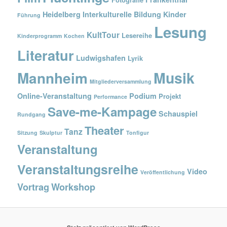
Heidelberg
Interkulturelle Bildung
Kinder
Führung
Lesung
KultTour
Lesereihe
Kinderprogramm
Kochen
Literatur
Ludwigshafen
Lyrik
Musik
Mannheim
Mitgliederversammlung
Online-Veranstaltung
Podium
Projekt
Performance
Save-me-Kampage
Schauspiel
Rundgang
Theater
Tanz
Sitzung
Skulptur
Tonfigur
Veranstaltung
Veranstaltungsreihe
Video
Veröffentlichung
Vortrag
Workshop