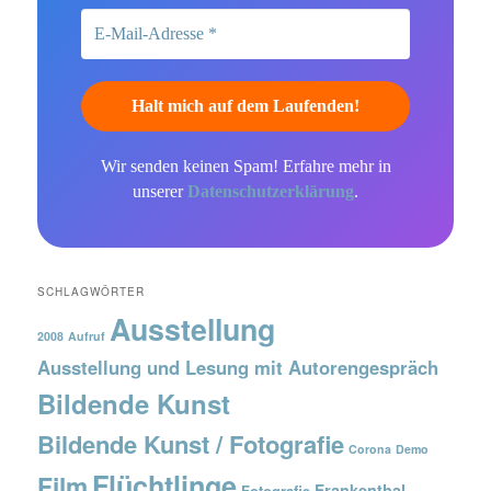
Wir senden keinen Spam! Erfahre mehr in
unserer
Datenschutzerklärung
.
SCHLAGWÖRTER
Ausstellung
2008
Aufruf
Ausstellung und Lesung mit Autorengespräch
Bildende Kunst
Bildende Kunst / Fotografie
Corona
Demo
Flüchtlinge
Film
Frankenthal
Fotografie